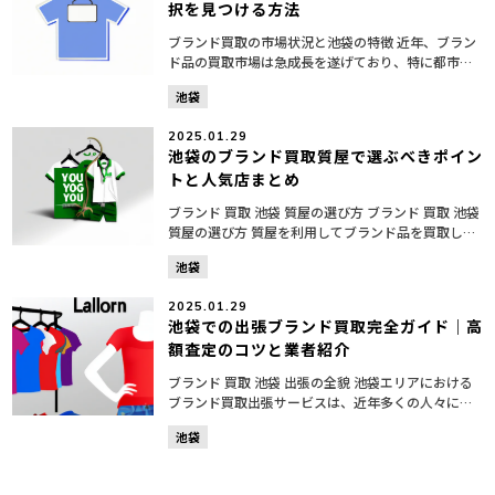
択を見つける方法
ブランド買取の市場状況と池袋の特徴 近年、ブラン
ド品の買取市場は急成長を遂げており、特に都市部
ではその傾向が顕著です。中でも、東京の池袋は、
池袋
ブランド品の買取が盛んなエリアとして注目されて
います。このエ...
2025.01.29
池袋のブランド買取質屋で選ぶべきポイン
トと人気店まとめ
ブランド 買取 池袋 質屋の選び方 ブランド 買取 池袋
質屋の選び方 質屋を利用してブランド品を買取して
もらう際、特に池袋での選び方は非常に重要です。
池袋
このエリアには多くの質屋が存在し、その中から信
頼...
2025.01.29
池袋での出張ブランド買取完全ガイド｜高
額査定のコツと業者紹介
ブランド 買取 池袋 出張の全貌 池袋エリアにおける
ブランド買取出張サービスは、近年多くの人々に利
用されています。このサービスは、自宅やオフィス
池袋
の近くで優れたブランド商品の買取を行う便利な方
法です。特...