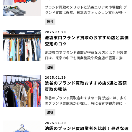
ブランド買取のメリットと渋谷エリアの市場動向 ブ
ランド買取は近年、日本のファッション文化が多様
化する中で注目を集めています。特に、渋谷エリア
渋谷
では、若者を中心とした多くの消費者が集まり、ブ
ランド品の流通...
2025.01.29
池袋東口ブランド買取のおすすめ店と高価
査定のコツ
池袋東口でブランド買取が得意なお店とは？ 池袋東
口は、東京の中でも商業施設や飲食店が豊富に揃っ
ているエリアですが、最近はブランド買取の需要も
池袋
高まっています。多くの人々が不要になったブラン
ド品を手放すた...
2025.01.29
渋谷のブランド買取おすすめ店5選と高額
買取の秘訣
渋谷のブランド買取店おすすめ一覧 渋谷には、多く
のブランド買取店が存在し、特に若者や観光客に人
気があります。そこで、ここでは渋谷のブランド買
渋谷
取店の中から、おすすめの業者を5つ厳選し、それぞ
れの特徴や強...
2025.01.29
池袋のブランド買取業者を比較！最適な選